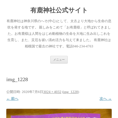
有鹿神社公式サイト
有鹿神社は神奈川県のへそ(中心)として、太古より大地から生命の息
吹を発する地です。 親しみをこめて「お有鹿様」と呼ばれてきまし
た。お有鹿様は人間をはじめ動植物の生命を大地に生み出しこれを
生育し、また、災厄を祓い清め活力を与えて来ました。 有鹿神社は
相模国で最古の神社です。電話046-234-4763
コ
メニュー
ン
テ
ン
ツ
へ
img_1228
ス
キ
ッ
プ
公開日時:
2020年7月6日
3024 × 4032
(
img_1228
)
← 前へ
次へ →