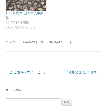
ン
ド
ウ
で
開
1/23 月次祭 自鳴琴楽奉納
き
祭
ま
す
2017年12月25日
)
パンダ宮司イベント
カテゴリー:
新着情報
| 投稿日:
2023年8月20日
|
投
←
ある団体へのメッセージ
『散歩の達人』9月号
→
稿
ナ
サイト内検索
ビ
ゲ
検
ー
索: