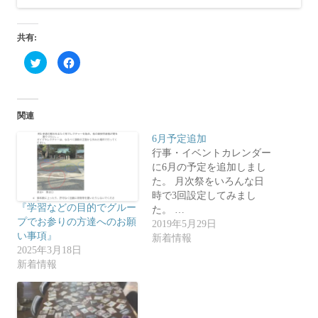
共有:
ク
F
リ
a
ッ
c
ク
e
し
b
て
o
T
o
関連
w
k
i
で
t
共
6月予定追加
t
有
e
す
行事・イベントカレンダー
r
る
に6月の予定を追加しまし
で
に
共
は
た。 月次祭をいろんな日
有
ク
(
リ
時で3回設定してみまし
新
ッ
『学習などの目的でグルー
た。 …
し
ク
い
し
プでお参りの方達へのお願
2019年5月29日
ウ
て
い事項』
ィ
く
新着情報
ン
だ
2025年3月18日
ド
さ
ウ
い
新着情報
で
(
開
新
き
し
ま
い
す
ウ
)
ィ