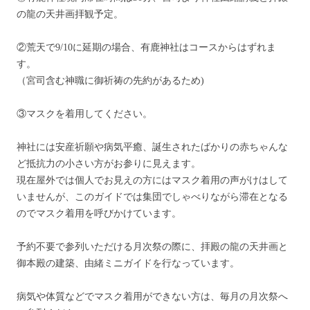
の龍の天井画拝観予定。
②荒天で9/10に延期の場合、有鹿神社はコースからはずれま
す。
（宮司含む神職に御祈祷の先約があるため)
③マスクを着用してください。
神社には安産祈願や病気平癒、誕生されたばかりの赤ちゃんな
ど抵抗力の小さい方がお参りに見えます。
現在屋外では個人でお見えの方にはマスク着用の声がけはして
いませんが、このガイドでは集団でしゃべりながら滞在となる
のでマスク着用を呼びかけています。
予約不要で参列いただける月次祭の際に、拝殿の龍の天井画と
御本殿の建築、由緒ミニガイドを行なっています。
病気や体質などでマスク着用ができない方は、毎月の月次祭へ