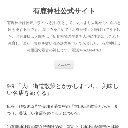
有鹿神社公式サイト
有鹿神社は神奈川県のへそ(中心)として、太古より大地から生命の息
吹を発する地です。 親しみをこめて「お有鹿様」と呼ばれてきまし
た。お有鹿様は人間をはじめ動植物の生命を大地に生み出しこれを
生育し、また、災厄を祓い清め活力を与えて来ました。 有鹿神社は
相模国で最古の神社です。電話046-234-4763
コ
メニュー
ン
テ
ン
ツ
へ
9/9 『大山街道散策とかかしまつり、美味し
ス
キ
い名店をめぐる』
ッ
プ
広報えびな8/15号で参加者募集中の『大山街道散策とかかしま
つり、美味しい名店をめぐる』について。
①有鹿神社境内滞在時間は30分、宮司より神社由緒講義と拝殿