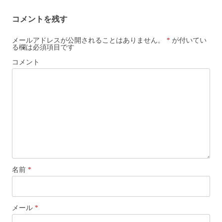
ビ
コメントを残す
ゲ
ー
メールアドレスが公開されることはありません。
*
が付いてい
る欄は必須項目です
シ
コメント
ョ
ン
名前
*
メール
*