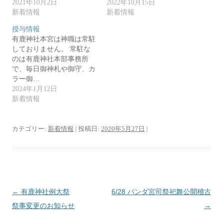
2021年10月2日
2022年10月15日
ィ
く
ン
だ
新着情報
新着情報
ド
さ
ウ
い
で
(
授与情報
開
新
有鹿神社本宮は神職は常駐
き
し
ま
い
しておりません。 常駐な
す
ウ
)
ィ
のは有鹿神社本部事務所
ン
で、毎日御神札や御守、カ
ド
ウ
ラー御…
で
開
2024年1月12日
き
新着情報
ま
す
)
カテゴリー:
新着情報
| 投稿日:
2020年5月27日
|
投
←
有鹿神社例大祭
6/28 パンダ宮司祭祀舞公開稽古
稿
祭事変更のお知らせ
→
ナ