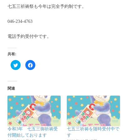
七五三祈祷祭も今年は完全予約制です。
046-234-4763
電話予約受付中です。
共有:
ク
F
リ
a
ッ
c
ク
e
し
b
て
o
T
o
関連
w
k
i
で
t
共
t
有
e
す
r
る
で
に
共
は
有
ク
(
リ
新
ッ
令和3年 七五三御祈祷受
七五三祈祷を随時受付中で
し
ク
い
し
付開始しております
す
ウ
て