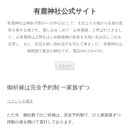
有鹿神社公式サイト
有鹿神社は神奈川県のへそ(中心)として、太古より大地から生命の息
吹を発する地です。 親しみをこめて「お有鹿様」と呼ばれてきまし
た。お有鹿様は人間をはじめ動植物の生命を大地に生み出しこれを
生育し、また、災厄を祓い清め活力を与えて来ました。 有鹿神社は
相模国で最古の神社です。電話046-234-4763
コ
メニュー
ン
テ
ン
ツ
へ
御祈祷は完全予約制 一家族ずつ
ス
キ
ッ
プ
コメントを残す
ただ今、御社殿でのご祈祷は、完全予約制で、ひと家族様ずつ
拝殿の扉を開けて斎行しております。