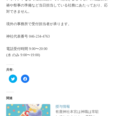
祷や祭事の準備など当日担当している社務にあたっており、応
対できません。
境外の事務所で受付担当者が承ります。
神社代表番号 046-234-4763
電話受付時間 9:00〜20:00
(水 のみ 9:00〜19:00)
共有:
ク
F
リ
a
ッ
c
ク
e
し
b
て
o
T
o
関連
w
k
i
で
t
共
授与情報
t
有
e
す
有鹿神社本宮は神職は常駐
r
る