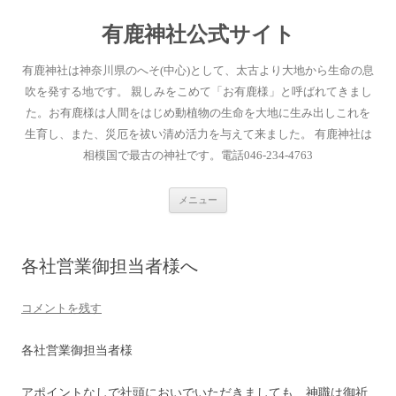
有鹿神社公式サイト
有鹿神社は神奈川県のへそ(中心)として、太古より大地から生命の息
吹を発する地です。 親しみをこめて「お有鹿様」と呼ばれてきまし
た。お有鹿様は人間をはじめ動植物の生命を大地に生み出しこれを
生育し、また、災厄を祓い清め活力を与えて来ました。 有鹿神社は
相模国で最古の神社です。電話046-234-4763
コ
メニュー
ン
テ
ン
ツ
へ
各社営業御担当者様へ
ス
キ
ッ
プ
コメントを残す
各社営業御担当者様
アポイントなしで社頭においでいただきましても、神職は御祈