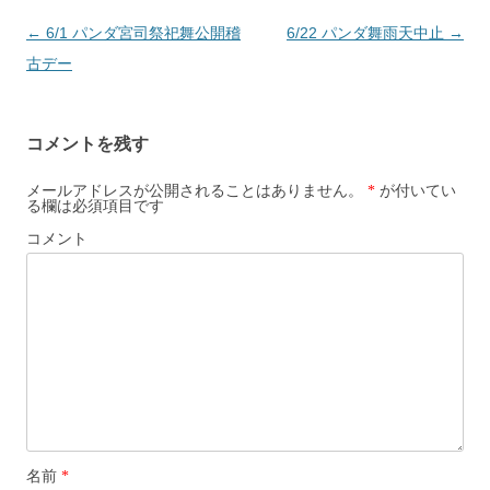
投
←
6/1 パンダ宮司祭祀舞公開稽
6/22 パンダ舞雨天中止
→
稿
古デー
ナ
ビ
コメントを残す
ゲ
ー
メールアドレスが公開されることはありません。
*
が付いてい
る欄は必須項目です
シ
コメント
ョ
ン
名前
*