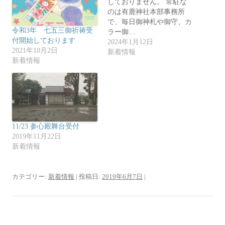
しておりません。 常駐な
で
に
共
は
のは有鹿神社本部事務所
有
ク
(
リ
で、毎日御神札や御守、カ
新
ッ
令和3年 七五三御祈祷受
ラー御…
し
ク
い
し
付開始しております
2024年1月12日
ウ
て
2021年10月2日
ィ
く
新着情報
ン
だ
新着情報
ド
さ
ウ
い
で
(
開
新
き
し
ま
い
す
ウ
)
ィ
ン
ド
ウ
11/23 参心殿舞台受付
で
開
2019年11月22日
き
新着情報
ま
す
)
カテゴリー:
新着情報
| 投稿日:
2019年6月7日
|