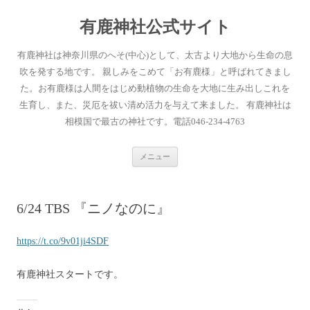
有鹿神社公式サイト
有鹿神社は神奈川県のへそ(中心)として、太古より大地から生命の息
吹を発する地です。 親しみをこめて「お有鹿様」と呼ばれてきまし
た。お有鹿様は人間をはじめ動植物の生命を大地に生み出しこれを
生育し、また、災厄を祓い清め活力を与えて来ました。 有鹿神社は
相模国で最古の神社です。電話046-234-4763
コ
メニュー
ン
テ
ン
ツ
へ
6/24 TBS 『ニノなのに』
ス
キ
ッ
プ
https://t.co/9v01ji4SDF
有鹿神社スタートです。