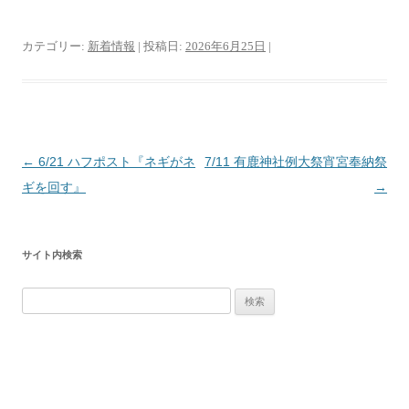
開
き
ま
す
カテゴリー:
新着情報
| 投稿日:
2026年6月25日
|
)
投
←
6/21 ハフポスト『ネギがネ
7/11 有鹿神社例大祭宵宮奉納祭
稿
ギを回す』
→
ナ
ビ
サイト内検索
ゲ
ー
検
シ
索:
ョ
ン