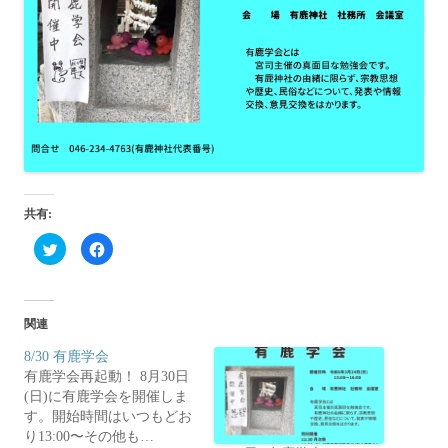
共有:
ク
F
リ
a
ッ
c
ク
e
し
b
て
o
T
o
関連
w
k
i
で
t
共
8/30 有鹿学会
t
有
有鹿学会再起動！ 8月30日
e
す
r
る
(日)に有鹿学会を開催しま
で
に
共
は
す。開始時間はいつもどお
有
ク
り13:00〜その他も…
(
リ