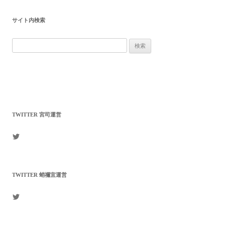
ビ
サイト内検索
ゲ
ー
検
シ
索:
ョ
ン
TWITTER 宮司運営
mikagenomori
さ
ん
の
プ
TWITTER 蛸禰宜運営
ロ
フ
ィ
arukajinja
ー
さ
ル
ん
を
の
Twitter