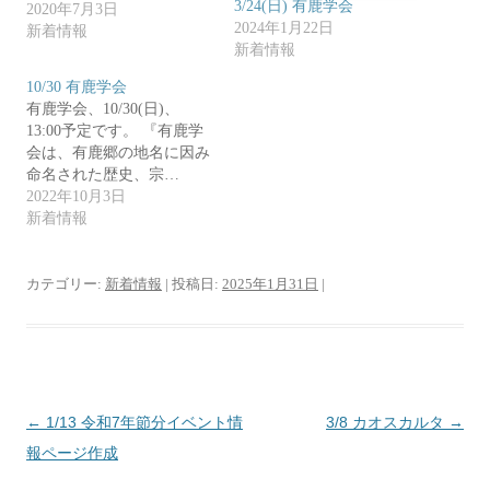
新
ッ
3/24(日) 有鹿学会
2020年7月3日
し
ク
い
し
2024年1月22日
新着情報
ウ
て
新着情報
ィ
く
ン
だ
ド
さ
10/30 有鹿学会
ウ
い
で
(
有鹿学会、10/30(日)、
開
新
13:00予定です。 『有鹿学
き
し
ま
い
会は、有鹿郷の地名に因み
す
ウ
)
ィ
命名された歴史、宗…
ン
2022年10月3日
ド
ウ
新着情報
で
開
き
ま
す
カテゴリー:
新着情報
| 投稿日:
2025年1月31日
|
)
投
←
1/13 令和7年節分イベント情
3/8 カオスカルタ
→
稿
報ページ作成
ナ