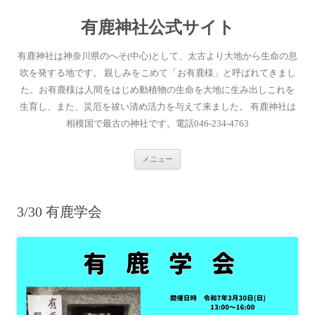
有鹿神社公式サイト
有鹿神社は神奈川県のへそ(中心)として、太古より大地から生命の息
吹を発する地です。 親しみをこめて「お有鹿様」と呼ばれてきまし
た。お有鹿様は人間をはじめ動植物の生命を大地に生み出しこれを
生育し、また、災厄を祓い清め活力を与えて来ました。 有鹿神社は
相模国で最古の神社です。電話046-234-4763
コ
メニュー
ン
テ
ン
ツ
へ
3/30 有鹿学会
ス
キ
ッ
プ