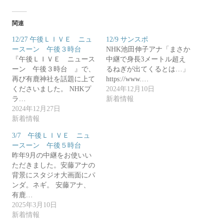
ク
e
し
b
て
o
T
o
関連
w
k
i
で
t
共
12/27 午後ＬＩＶＥ ニュ
12/9 サンスポ
t
有
ースーン 午後３時台
e
す
NHK池田伸子アナ「まさか
r
る
『午後ＬＩＶＥ ニュース
中継で身長3メートル超え
で
に
共
は
ーン 午後３時台 』で、
るねぎが出てくるとは…」
有
ク
再び有鹿神社を話題に上て
(
リ
https://www.…
新
ッ
くださいました。 NHKプ
2024年12月10日
し
ク
い
し
ラ…
新着情報
ウ
て
2024年12月27日
ィ
く
ン
だ
新着情報
ド
さ
ウ
い
で
(
3/7 午後ＬＩＶＥ ニュ
開
新
き
し
ースーン 午後５時台
ま
い
昨年9月の中継をお使いい
す
ウ
)
ィ
ただきました。安藤アナの
ン
ド
背景にスタジオ大画面にパ
ウ
ンダ。ネギ。 安藤アナ、
で
開
有鹿…
き
ま
2025年3月10日
す
新着情報
)