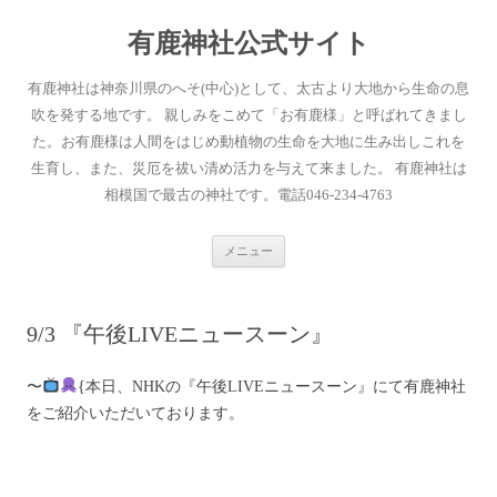
有鹿神社公式サイト
有鹿神社は神奈川県のへそ(中心)として、太古より大地から生命の息
吹を発する地です。 親しみをこめて「お有鹿様」と呼ばれてきまし
た。お有鹿様は人間をはじめ動植物の生命を大地に生み出しこれを
生育し、また、災厄を祓い清め活力を与えて来ました。 有鹿神社は
相模国で最古の神社です。電話046-234-4763
コ
メニュー
ン
テ
ン
ツ
へ
9/3 『午後LIVEニュースーン』
ス
キ
ッ
プ
〜
{本日、NHKの『午後LIVEニュースーン』にて有鹿神社
をご紹介いただいております。