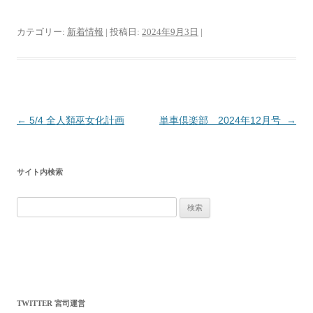
カテゴリー:
新着情報
| 投稿日:
2024年9月3日
|
投
←
5/4 全人類巫女化計画
単車倶楽部 2024年12月号
→
稿
ナ
サイト内検索
ビ
ゲ
検
ー
索:
シ
ョ
ン
TWITTER 宮司運営