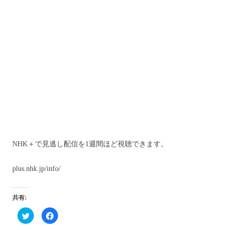
NHK＋で見逃し配信を1週間ほど視聴できます。
plus.nhk.jp/info/
共有:
ク
F
リ
a
ッ
c