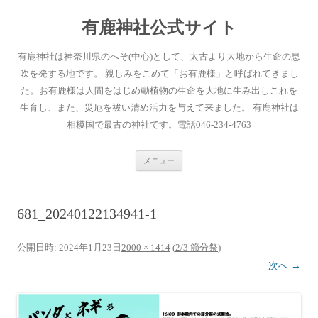
有鹿神社公式サイト
有鹿神社は神奈川県のへそ(中心)として、太古より大地から生命の息
吹を発する地です。 親しみをこめて「お有鹿様」と呼ばれてきまし
た。お有鹿様は人間をはじめ動植物の生命を大地に生み出しこれを
生育し、また、災厄を祓い清め活力を与えて来ました。 有鹿神社は
相模国で最古の神社です。電話046-234-4763
コ
メニュー
ン
テ
ン
ツ
へ
681_20240122134941-1
ス
キ
ッ
プ
公開日時:
2024年1月23日
2000 × 1414
(
2/3 節分祭
)
次へ →