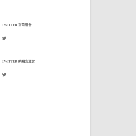
TWITTER 宮司運営
mikagenomori
さ
ん
の
プ
TWITTER 蛸禰宜運営
ロ
フ
ィ
arukajinja
ー
さ
ル
ん
を
の
Twitter
プ
で
ロ
表
フ
示
ィ
ー
ル
を
Twitter
で