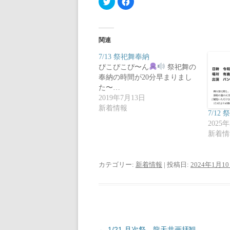
リ
a
ッ
c
ク
e
し
b
て
o
T
o
関連
w
k
i
で
t
共
7/13 祭祀舞奉納
t
有
ぴこぴこぴ〜ん
e
す
祭祀舞の
r
る
奉納の時間が20分早まりまし
で
に
共
は
た〜…
有
ク
2019年7月13日
(
リ
新
ッ
新着情報
し
ク
7/12
い
し
ウ
て
2025
ィ
く
新着情
ン
だ
ド
さ
ウ
い
で
(
開
新
カテゴリー:
新着情報
| 投稿日:
2024年1月1
き
し
ま
い
す
ウ
)
ィ
ン
ド
ウ
で
開
き
ま
投
←
1/21 月次祭 龍天井画拝観