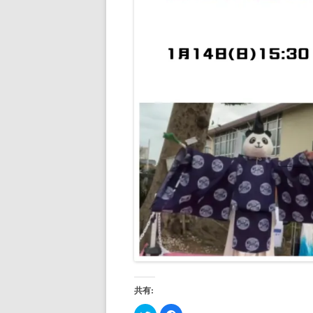
共有:
ク
F