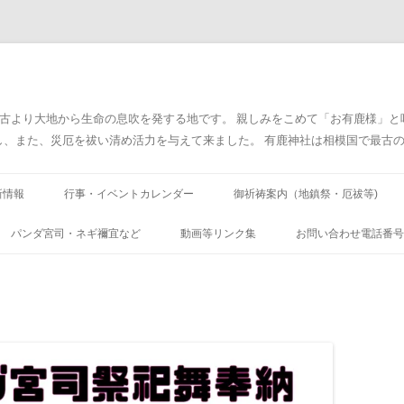
太古より大地から生命の息吹を発する地です。 親しみをこめて「お有鹿様」
また、災厄を祓い清め活力を与えて来ました。 有鹿神社は相模国で最古の神社です
コ
ン
新情報
行事・イベントカレンダー
御祈祷案内（地鎮祭・厄祓等)
テ
ン
ツ
臨時 最新情報)
パンダ宮司・ネギ禰宜など
動画等リンク集
お問い合わせ電話番号
へ
ス
キ
厨二病庭園
ッ
プ