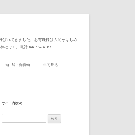
と呼ばれてきました。お有鹿様は人間をはじめ
。電話046-234-4763
御由緒・御寶物
年間祭祀
サイト内検索
検
索: