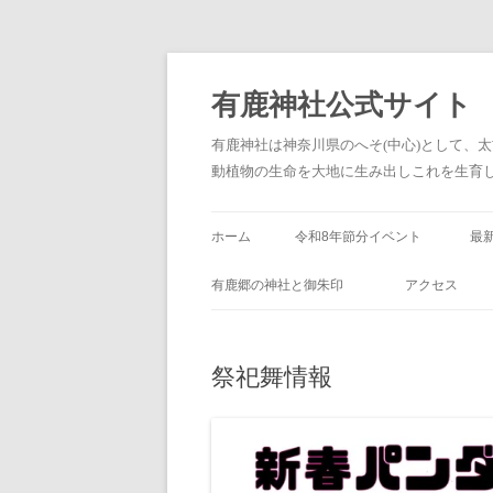
有鹿神社公式サイト
有鹿神社は神奈川県のへそ(中心)として、
動植物の生命を大地に生み出しこれを生育し、
ホーム
令和8年節分イベント
最
(
有鹿郷の神社と御朱印
アクセス
祭祀舞情報