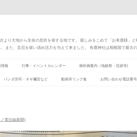
太古より大地から生命の息吹を発する地です。 親しみをこめて「お有鹿様」
また、災厄を祓い清め活力を与えて来ました。 有鹿神社は相模国で最古の神社です
コ
ン
新情報
行事・イベントカレンダー
御祈祷案内（地鎮祭・厄祓等)
テ
ン
ツ
臨時 最新情報)
パンダ宮司・ネギ禰宜など
動画等リンク集
お問い合わせ電話番号
へ
ス
キ
厨二病庭園
ッ
プ
 江ノ電沿線新聞
)