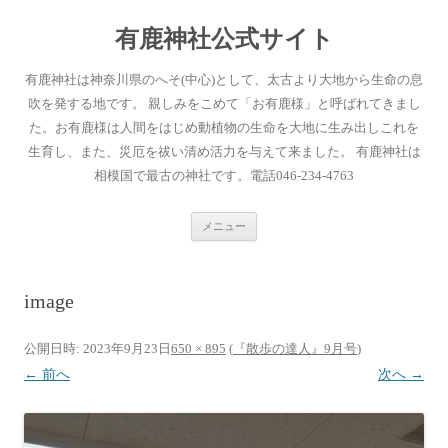
有鹿神社公式サイト
有鹿神社は神奈川県のへそ(中心)として、太古より大地から生命の息
吹を発する地です。 親しみをこめて「お有鹿様」と呼ばれてきまし
た。お有鹿様は人間をはじめ動植物の生命を大地に生み出しこれを
生育し、また、災厄を祓い清め活力を与えて来ました。 有鹿神社は
相模国で最古の神社です。電話046-234-4763
コ
メニュー
ン
テ
ン
ツ
へ
image
ス
キ
ッ
プ
公開日時:
2023年9月23日
650 × 895
(
『散歩の達人』9月号
)
← 前へ
次へ →