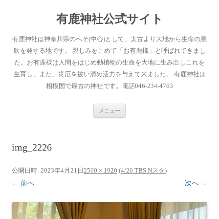
有鹿神社公式サイト
有鹿神社は神奈川県のへそ(中心)として、太古より大地から生命の息
吹を発する地です。 親しみをこめて「お有鹿様」と呼ばれてきまし
た。お有鹿様は人間をはじめ動植物の生命を大地に生み出しこれを
生育し、また、災厄を祓い清め活力を与えて来ました。 有鹿神社は
相模国で最古の神社です。電話046-234-4763
コ
メニュー
ン
テ
ン
ツ
へ
img_2226
ス
キ
ッ
プ
公開日時:
2023年4月21日
2560 × 1920
(
4/20 TBS Nスタ
)
← 前へ
次へ →