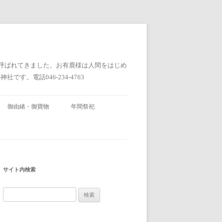
と呼ばれてきました。お有鹿様は人間をはじめ
。電話046-234-4763
御由緒・御寶物
年間祭祀
サイト内検索
検
索: