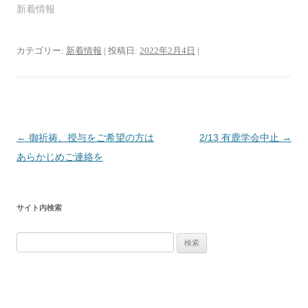
新着情報
カテゴリー:
新着情報
| 投稿日:
2022年2月4日
|
投
←
御祈祷、授与をご希望の方は
2/13 有鹿学会中止
→
稿
あらかじめご連絡を
ナ
ビ
サイト内検索
ゲ
ー
検
シ
索:
ョ
ン