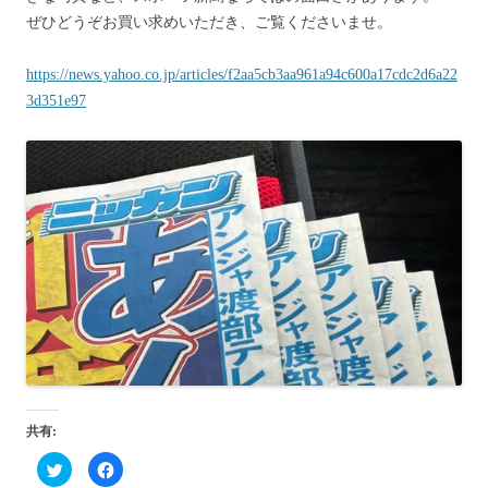
ぜひどうぞお買い求めいただき、ご覧くださいませ。
https://news.yahoo.co.jp/articles/f2aa5cb3aa961a94c600a17cdc2d6a22
3d351e97
共有:
ク
F
リ
a