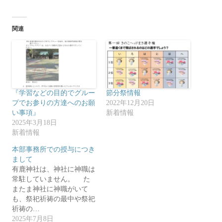
ッ
c
ク
e
し
b
て
o
T
o
関連
w
k
i
で
t
共
t
有
e
す
r
る
で
に
共
は
有
ク
(
リ
新
ッ
『学習などの目的でグルー
節分祭情報
し
ク
い
し
プでお参りの方達へのお願
2022年12月20日
ウ
て
い事項』
新着情報
ィ
く
ン
だ
2025年3月18日
ド
さ
ウ
い
新着情報
で
(
開
新
本部事務所での授与につき
き
し
ま
い
まして
す
ウ
)
ィ
有鹿神社は、神社に神職は
ン
常駐していません。 た
ド
ウ
またま神社に神職がいて
で
開
も、祭祀祈祷の最中や祭祀
き
祈祷の…
ま
す
2025年7月8日
)