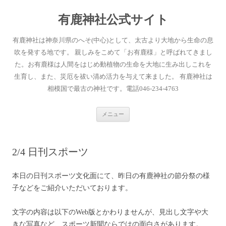
有鹿神社公式サイト
有鹿神社は神奈川県のへそ(中心)として、太古より大地から生命の息
吹を発する地です。 親しみをこめて「お有鹿様」と呼ばれてきまし
た。お有鹿様は人間をはじめ動植物の生命を大地に生み出しこれを
生育し、また、災厄を祓い清め活力を与えて来ました。 有鹿神社は
相模国で最古の神社です。電話046-234-4763
コ
メニュー
ン
テ
ン
ツ
へ
2/4 日刊スポーツ
ス
キ
ッ
プ
本日の日刊スポーツ文化面にて、昨日の有鹿神社の節分祭の様
子などをご紹介いただいております。
文字の内容は以下のWeb版とかわりませんが、見出し文字や大
きな写真など、スポーツ新聞ならではの面白さがあります。