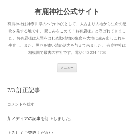
有鹿神社公式サイト
有鹿神社は神奈川県のへそ(中心)として、太古より大地から生命の息
吹を発する地です。 親しみをこめて「お有鹿様」と呼ばれてきまし
た。お有鹿様は人間をはじめ動植物の生命を大地に生み出しこれを
生育し、また、災厄を祓い清め活力を与えて来ました。 有鹿神社は
相模国で最古の神社です。電話046-234-4763
コ
メニュー
ン
テ
ン
ツ
へ
7/3 訂正記事
ス
キ
ッ
プ
コメントを残す
某メディアの記事を訂正しました。
よろしくご査収ください。