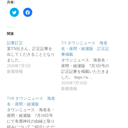
共有:
ク
F
リ
a
ッ
c
ク
e
し
b
て
o
T
o
関連
w
k
i
で
t
共
記事訂正
7/3 タウンニュース 海老
t
有
某TN社さん、訂正記事を
e
す
名・座間・綾瀬版 訂正記
r
る
出してくださることとなり
事掲載
で
に
共
は
ました。
タウンニュース 海老名・
有
ク
2020年7月5日
(
リ
座間・綾瀬版 7月3日号の
新
ッ
新着情報
訂正記事を掲載いただきま
し
ク
い
し
した。 https://w…
ウ
て
ィ
く
2020年7月10日
ン
だ
新着情報
ド
さ
ウ
い
で
(
7/10 タウンニュース 海老
開
新
き
し
名・座間・綾瀬版
ま
い
タウンニュース 海老名・
す
ウ
)
ィ
座間・綾瀬版 7月10日号
ン
ド
にて有鹿神社の由緒と取り
ウ
組みについてご紹介いただ
で