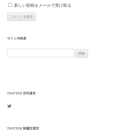
新しい投稿をメールで受け取る
サイト内検索
検
索:
TWITTER 宮司運営
mikagenomori
さ
ん
の
プ
TWITTER 蛸禰宜運営
ロ