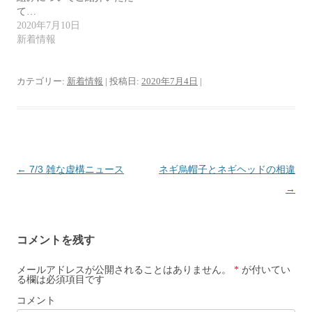
開
て…
き
ま
2020年7月10日
す
新着情報
)
カテゴリー:
新着情報
| 投稿日:
2020年7月4日
|
投
←
7/3 雑な虚構ニュース
ネギ烏帽子とネギヘッドの相違
稿
→
ナ
ビ
コメントを残す
ゲ
ー
メールアドレスが公開されることはありません。
*
が付いてい
る欄は必須項目です
シ
コメント
ョ