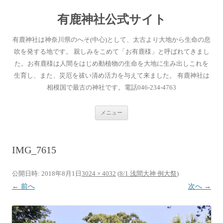
有鹿神社公式サイト
有鹿神社は神奈川県のへそ(中心)として、太古より大地から生命の息
吹を発する地です。 親しみをこめて「お有鹿様」と呼ばれてきまし
た。お有鹿様は人間をはじめ動植物の生命を大地に生み出しこれを
生育し、また、災厄を祓い清め活力を与えて来ました。 有鹿神社は
相模国で最古の神社です。電話046-234-4763
コ
メニュー
ン
テ
ン
ツ
へ
IMG_7615
ス
キ
ッ
プ
公開日時:
2018年8月1日
3024 × 4032
(
8/1 浅間大神 例大祭
)
← 前へ
次へ →