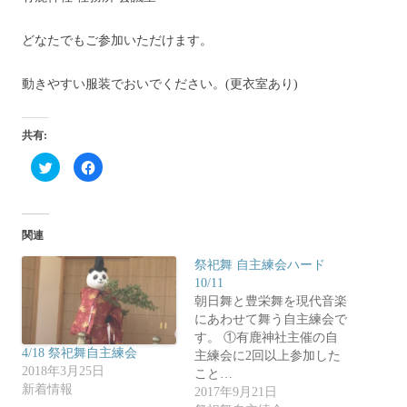
どなたでもご参加いただけます。
動きやすい服装でおいでください。(更衣室あり)
共有:
ク
F
リ
a
ッ
c
ク
e
し
b
て
o
T
o
関連
w
k
i
で
t
共
祭祀舞 自主練会ハード
t
有
e
す
10/11
r
る
朝日舞と豊栄舞を現代音楽
で
に
共
は
にあわせて舞う自主練会で
有
ク
(
リ
す。 ①有鹿神社主催の自
新
ッ
4/18 祭祀舞自主練会
主練会に2回以上参加した
し
ク
い
し
2018年3月25日
こと…
ウ
て
新着情報
ィ
く
2017年9月21日
ン
だ