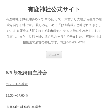
有鹿神社公式サイト
有鹿神社は神奈川県のへそ(中心)として、太古より大地から生命の息
吹を発する地です。 親しみをこめて「お有鹿様」と呼ばれてきまし
た。お有鹿様は人間をはじめ動植物の生命を大地に生み出しこれを
生育し、また、災厄を祓い清め活力を与えて来ました。 有鹿神社は
相模国で最古の神社です。電話046-234-4763
コ
メニュー
ン
テ
ン
ツ
へ
6/6 祭祀舞自主練会
ス
キ
ッ
プ
コメントを残す
13:30〜17:00頃
有鹿神社 社務所 会議室