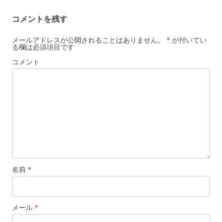
ビ
コメントを残す
ゲ
ー
メールアドレスが公開されることはありません。
*
が付いてい
る欄は必須項目です
シ
コメント
ョ
ン
名前
*
メール
*