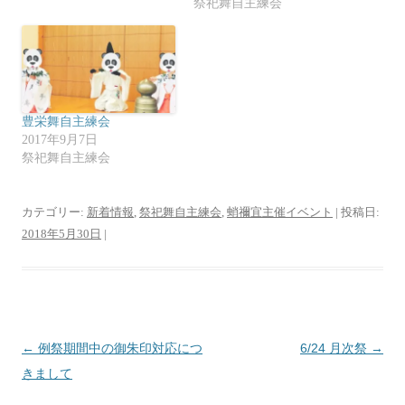
祭祀舞自主練会
ド
さ
ウ
い
で
(
開
新
き
し
ま
い
す
ウ
)
ィ
ン
ド
ウ
豊栄舞自主練会
で
開
2017年9月7日
き
祭祀舞自主練会
ま
す
)
カテゴリー:
新着情報
,
祭祀舞自主練会
,
蛸禰宜主催イベント
| 投稿日:
2018年5月30日
|
投
←
例祭期間中の御朱印対応につ
6/24 月次祭
→
稿
きまして
ナ