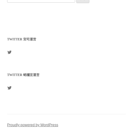
索:
TWITTER 宮司運営
mikagenomori
さ
ん
の
プ
TWITTER 蛸禰宜運営
ロ
フ
ィ
arukajinja
ー
さ
ル
ん
を
の
Twitter
プ
で
ロ
表
フ
示
ィ
Proudly powered by WordPress
ー
ル