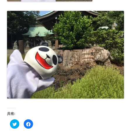
共有:
ク
F
リ
a
ッ
c