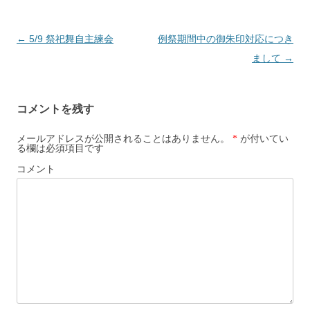
投
←
5/9 祭祀舞自主練会
例祭期間中の御朱印対応につき
稿
まして
→
ナ
ビ
コメントを残す
ゲ
ー
メールアドレスが公開されることはありません。
*
が付いてい
る欄は必須項目です
シ
コメント
ョ
ン