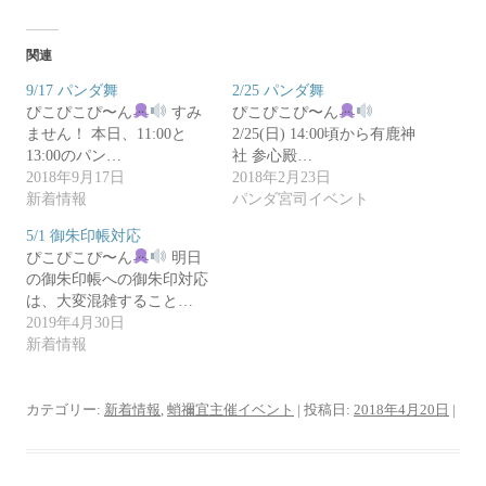
ク
e
し
b
て
o
T
o
関連
w
k
i
で
t
共
9/17 パンダ舞
2/25 パンダ舞
t
有
ぴこぴこぴ〜ん
e
す
すみ
ぴこぴこぴ〜ん
r
る
ません！ 本日、11:00と
2/25(日) 14:00頃から有鹿神
で
に
共
は
13:00のパン…
社 参心殿…
有
ク
2018年9月17日
(
リ
2018年2月23日
新
ッ
新着情報
パンダ宮司イベント
し
ク
い
し
ウ
て
5/1 御朱印帳対応
ィ
く
ン
だ
ぴこぴこぴ〜ん
明日
ド
さ
の御朱印帳への御朱印対応
ウ
い
で
(
は、大変混雑すること…
開
新
き
し
2019年4月30日
ま
い
新着情報
す
ウ
)
ィ
ン
ド
ウ
カテゴリー:
新着情報
,
蛸禰宜主催イベント
| 投稿日:
2018年4月20日
|
で
開
き
ま
す
)