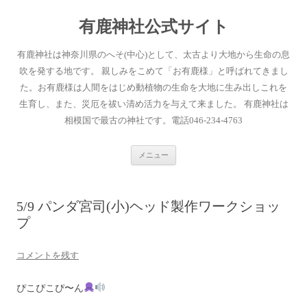
有鹿神社公式サイト
有鹿神社は神奈川県のへそ(中心)として、太古より大地から生命の息
吹を発する地です。 親しみをこめて「お有鹿様」と呼ばれてきまし
た。お有鹿様は人間をはじめ動植物の生命を大地に生み出しこれを
生育し、また、災厄を祓い清め活力を与えて来ました。 有鹿神社は
相模国で最古の神社です。電話046-234-4763
コ
メニュー
ン
テ
ン
ツ
へ
5/9 パンダ宮司(小)ヘッド製作ワークショッ
ス
キ
プ
ッ
プ
コメントを残す
ぴこぴこぴ〜ん