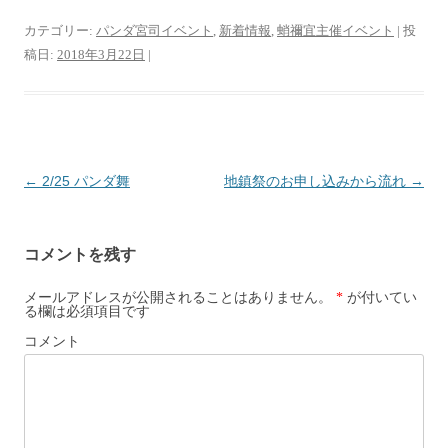
き
ま
す
カテゴリー:
パンダ宮司イベント
,
新着情報
,
蛸禰宜主催イベント
| 投
)
稿日:
2018年3月22日
|
投
←
2/25 パンダ舞
地鎮祭のお申し込みから流れ
→
稿
ナ
コメントを残す
ビ
ゲ
メールアドレスが公開されることはありません。
*
が付いてい
る欄は必須項目です
ー
コメント
シ
ョ
ン