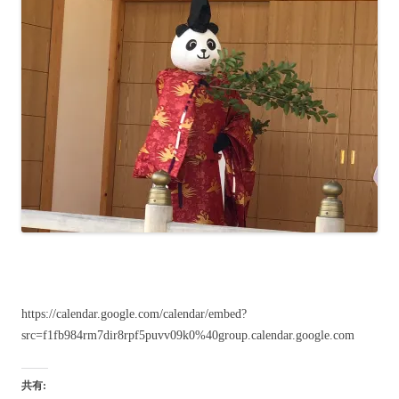
https://calendar.google.com/calendar/embed?
src=f1fb984rm7dir8rpf5puvv09k0%40group.calendar.google.com
共有: