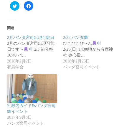
ク
F
リ
a
ッ
c
ク
e
し
b
て
o
T
o
関連
w
k
i
で
t
共
2月パンダ宮司出現可能日
2/25 パンダ舞
t
有
2月のパンダ宮司出現可能
e
す
ぴこぴこぴ〜ん
r
る
日です〜
2/3 節分祭
2/25(日) 14:00頃から有鹿神
で
に
共
は
16:40 パ…
社 参心殿…
有
ク
2018年2月2日
(
リ
2018年2月23日
新
ッ
有鹿学会
パンダ宮司イベント
し
ク
い
し
ウ
て
ィ
く
ン
だ
ド
さ
ウ
い
で
(
開
新
き
し
ま
い
社殿内ガイド&パンダ宮司
す
ウ
)
ィ
舞イベント
ン
2017年9月3日
ド
ウ
パンダ宮司イベント
で
開