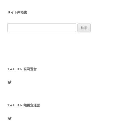
サイト内検索
検
索:
TWITTER 宮司運営
mikagenomori
さ
ん
の
プ
TWITTER 蛸禰宜運営
ロ
フ
ィ
arukajinja
ー
さ
ル
ん
を
の