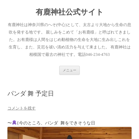
有鹿神社公式サイト
有鹿神社は神奈川県のへそ(中心)として、太古より大地から生命の息
吹を発する地です。 親しみをこめて「お有鹿様」と呼ばれてきまし
た。お有鹿様は人間をはじめ動植物の生命を大地に生み出しこれを
生育し、また、災厄を祓い清め活力を与えて来ました。 有鹿神社は
相模国で最古の神社です。電話046-234-4763
コ
メニュー
ン
テ
ン
ツ
へ
パンダ 舞 予定日
ス
キ
ッ
プ
コメントを残す
〜
{今のところ、パンダ 舞をできそうな日