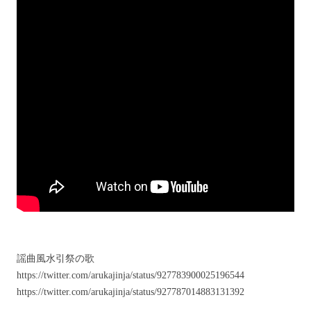
謡曲風水引祭の歌
https://twitter.com/arukajinja/status/927783900025196544
https://twitter.com/arukajinja/status/927787014883131392