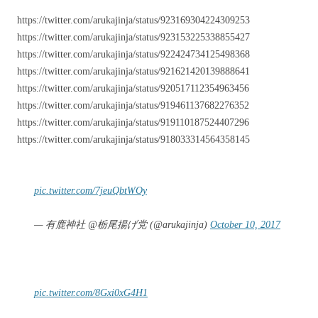
https://twitter.com/arukajinja/status/923169304224309253
https://twitter.com/arukajinja/status/923153225338855427
https://twitter.com/arukajinja/status/922424734125498368
https://twitter.com/arukajinja/status/921621420139888641
https://twitter.com/arukajinja/status/920517112354963456
https://twitter.com/arukajinja/status/919461137682276352
https://twitter.com/arukajinja/status/919110187524407296
https://twitter.com/arukajinja/status/918033314564358145
pic.twitter.com/7jeuQbtWOy
— 有鹿神社 @栃尾揚げ党 (@arukajinja)
October 10, 2017
pic.twitter.com/8Gxi0xG4H1