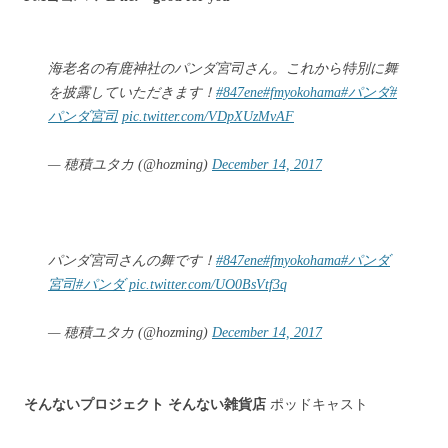
海老名の有鹿神社のパンダ宮司さん。これから特別に舞
を披露していただきます！
#847ene
#fmyokohama
#パンダ
#
パンダ宮司
pic.twitter.com/VDpXUzMvAF
— 穂積ユタカ (@hozming)
December 14, 2017
パンダ宮司さんの舞です！
#847ene
#fmyokohama
#パンダ
宮司
#パンダ
pic.twitter.com/UO0BsVtf3q
— 穂積ユタカ (@hozming)
December 14, 2017
そんないプロジェクト そんない雑貨店
ポッドキャスト