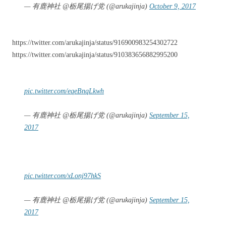
— 有鹿神社 @栃尾揚げ党 (@arukajinja)
October 9, 2017
https://twitter.com/arukajinja/status/916900983254302722
https://twitter.com/arukajinja/status/910383656882995200
pic.twitter.com/eqeBnqLkwh
— 有鹿神社 @栃尾揚げ党 (@arukajinja)
September 15,
2017
pic.twitter.com/xLonj97hkS
— 有鹿神社 @栃尾揚げ党 (@arukajinja)
September 15,
2017