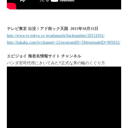
テレビ東京 出没！アド街ック天国 2015年10月31日
http://www.tv-tokyo.co.jp/adomachi/backnumber/20151031/
http://kakaku.com/tv/channel=12/programID=594/episodeID=905032/
エビジョイ 海老名情報サイト チャンネル
パンダ宮司代理にきいてみた‼︎正式な茅の輪のくぐり方