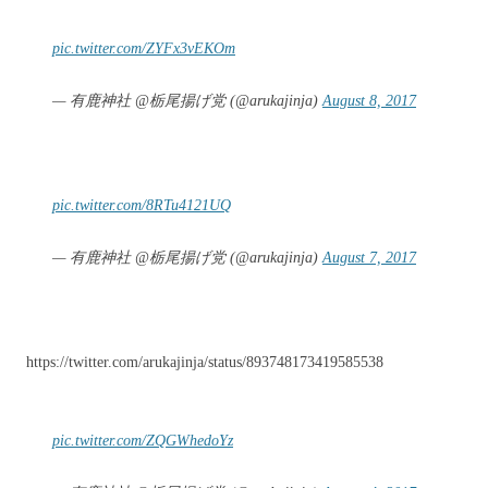
pic.twitter.com/ZYFx3vEKOm
— 有鹿神社 @栃尾揚げ党 (@arukajinja)
August 8, 2017
pic.twitter.com/8RTu4121UQ
— 有鹿神社 @栃尾揚げ党 (@arukajinja)
August 7, 2017
https://twitter.com/arukajinja/status/893748173419585538
pic.twitter.com/ZQGWhedoYz