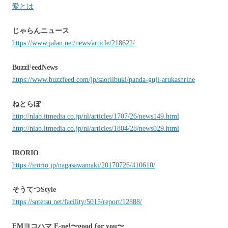
愛とは
じゃらんニュース
https://www.jalan.net/news/article/218622/
BuzzFeedNews
https://www.buzzfeed.com/jp/saoriibuki/panda-guji-arukashrine
ねとらぼ
http://nlab.itmedia.co.jp/nl/articles/1707/26/news149.html
http://nlab.itmedia.co.jp/nl/articles/1804/28/news029.html
IRORIO
https://irorio.jp/nagasawamaki/20170726/410610/
そうてつStyle
https://sotetsu.net/facility/5015/report/12888/
FMヨコハマ E-ne!〜good for you〜