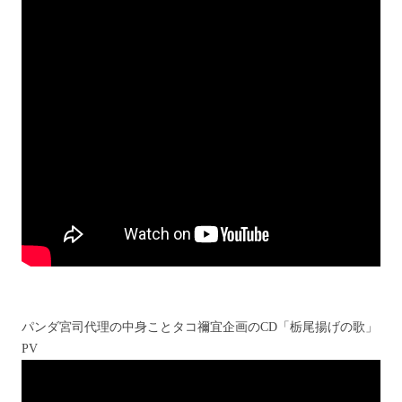
パンダ宮司代理の中身ことタコ禰宜企画のCD「栃尾揚げの歌」
PV