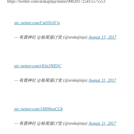
https://twitter.com/arukajinja/status/900201725415575553
pic.twitter.com/CmSTriJCjs
— 有鹿神社 @栃尾揚げ党 (@arukajinja)
August 13, 2017
pic.twitter.com/rXilx3NZQC
— 有鹿神社 @栃尾揚げ党 (@arukajinja)
August 11, 2017
pic.twitter.com/149IWoxCGb
— 有鹿神社 @栃尾揚げ党 (@arukajinja)
August 11, 2017