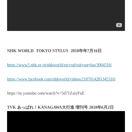
NHK
WORLD TOKYO STYLUS 2018年年7月16日
https://www3.nhk.or.jp/nhkworld/en/vod/tokyostylus/3004516/‬
https://www.facebook.com/nhkworld/videos/2187014281345316/‬
https://m.youtube.com/watch?v=5d71ZaivFuE
TVK あっぱれ！KANAGAWA大行進 増刊号 2018年6月2日