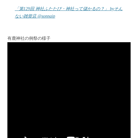
「第129回 神社ふたたび・神社って儲かるの？」 byそん
ない雑貨店 @sonnaip
有鹿神社の例祭の様子