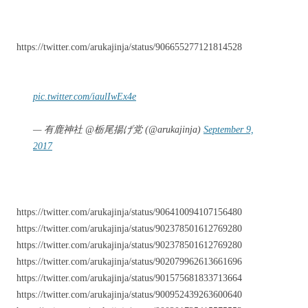
https://twitter.com/arukajinja/status/906655277121814528
pic.twitter.com/iaulIwEx4e
— 有鹿神社 @栃尾揚げ党 (@arukajinja)
September 9,
2017
https://twitter.com/arukajinja/status/906410094107156480
https://twitter.com/arukajinja/status/902378501612769280
https://twitter.com/arukajinja/status/902378501612769280
https://twitter.com/arukajinja/status/902079962613661696
https://twitter.com/arukajinja/status/901575681833713664
https://twitter.com/arukajinja/status/900952439263600640