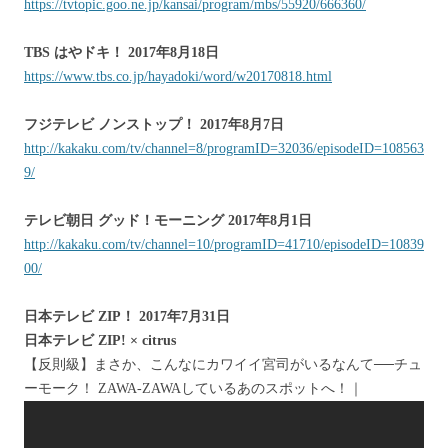
https://tvtopic.goo.ne.jp/kansai/program/mbs/55920/666360/
TBS はやドキ！ 2017年8月18日
https://www.tbs.co.jp/hayadoki/word/w20170818.html
フジテレビ ノンストップ！ 2017年8月7日
http://kakaku.com/tv/channel=8/programID=32036/episodeID=108563
9/
テレビ朝日 グッド！モーニング 2017年8月1日
http://kakaku.com/tv/channel=10/programID=41710/episodeID=10839
00/
日本テレビ ZIP！ 2017年7月31日
日本テレビ ZIP! × citrus
【反則級】まさか、こんなにカワイイ宮司がいるなんて──チュ
ーモーク！ ZAWA-ZAWAしているあのスポットへ！｜