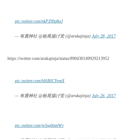
pic.twitter.com/nkPZf0q8qJ
— 有鹿神社 @栃尾揚げ党 (@arukajinja)
July 28, 2017
https://twitter.com/arukajinja/status/890430149929213952
pic.twitter.com/hI6BICYvmX
— 有鹿神社 @栃尾揚げ党 (@arukajinja)
July 26, 2017
pic.twitter.com/jeSsg0pmWv