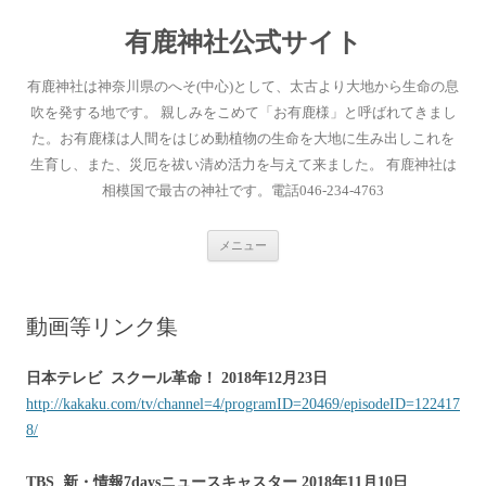
有鹿神社公式サイト
有鹿神社は神奈川県のへそ(中心)として、太古より大地から生命の息
吹を発する地です。 親しみをこめて「お有鹿様」と呼ばれてきまし
た。お有鹿様は人間をはじめ動植物の生命を大地に生み出しこれを
生育し、また、災厄を祓い清め活力を与えて来ました。 有鹿神社は
相模国で最古の神社です。電話046-234-4763
コ
メニュー
ン
テ
ン
ツ
へ
動画等リンク集
ス
キ
ッ
プ
日本テレビ スクール革命！ 2018年12月23日
http://kakaku.com/tv/channel=4/programID=20469/episodeID=122417
8/
TBS 新・情報7daysニュースキャスター 2018年11月10日