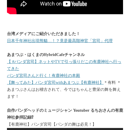
台湾メディアにご紹介いただきました！
日本千年神社出現熊貓…！？竟是最高階神官「宮司」代理
あまつぶ・はくまのHybridCafeチャンネル
【 #パンダ宮司】ネットやTVで引っ張りだこの有鹿神社へ行っ
てきた
パンダ宮司さんと行く！有鹿神社の本殿
【舞ってみた】パンダ宮司withあまつぶ【有鹿神社】
＊有料 ＊
あまつぶさんはお稽古されて、今ではちゃんと豊栄の舞を舞え
ます！
自作パンダヘッドのミュージシャン Youtuber るちおさんの有鹿
神社参拝記録⁉︎
【有鹿神社】パンダ宮司【パンダの舞は必見！】