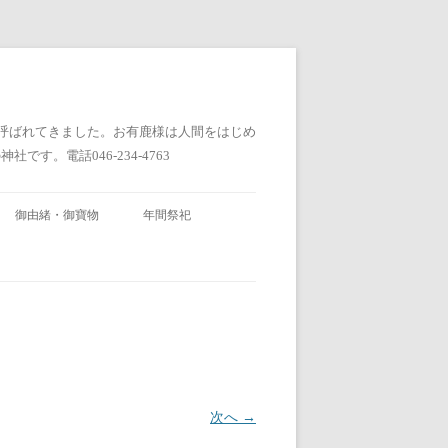
と呼ばれてきました。お有鹿様は人間をはじめ
。電話046-234-4763
御由緒・御寶物
年間祭祀
次へ →