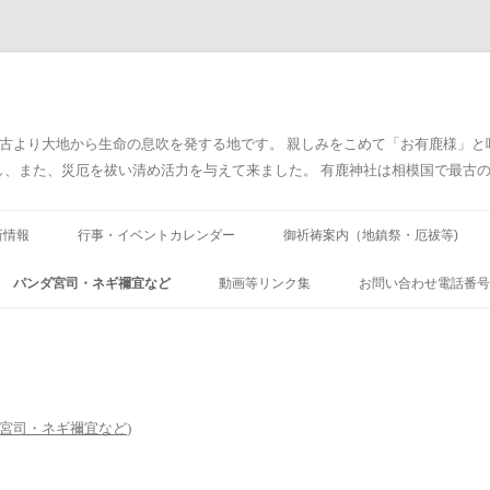
太古より大地から生命の息吹を発する地です。 親しみをこめて「お有鹿様」
また、災厄を祓い清め活力を与えて来ました。 有鹿神社は相模国で最古の神社です
コ
ン
新情報
行事・イベントカレンダー
御祈祷案内（地鎮祭・厄祓等)
テ
ン
ツ
臨時 最新情報)
パンダ宮司・ネギ禰宜など
動画等リンク集
お問い合わせ電話番号
へ
ス
キ
厨二病庭園
ッ
プ
宮司・ネギ禰宜など
)