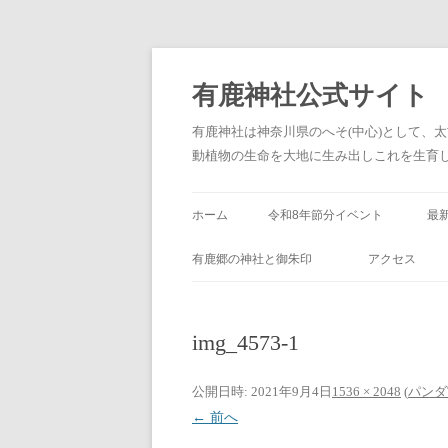
有鹿神社公式サイト
有鹿神社は神奈川県のへそ(中心)として、
動植物の生命を大地に生み出しこれを生育し、
ホーム
令和8年節分イベント
最
(
有鹿郷の神社と御朱印
アクセス
img_4573-1
公開日時:
2021年9月4日
1536 × 2048
(
パンダ
← 前へ