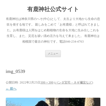
有鹿神社公式サイト
有鹿神社は神奈川県のへそ(中心)として、太古より大地から生命の息
吹を発する地です。 親しみをこめて「お有鹿様」と呼ばれてきまし
た。お有鹿様は人間をはじめ動植物の生命を大地に生み出しこれを
生育し、また、災厄を祓い清め活力を与えて来ました。 有鹿神社は
相模国で最古の神社です。電話046-234-4763
コ
メニュー
ン
テ
ン
ツ
へ
img_0539
ス
キ
ッ
プ
公開日時:
2022年2月25日
399 × 399
(
パンダ宮司・ネギ禰宜など
)
← 前へ