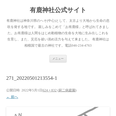
有鹿神社公式サイト
有鹿神社は神奈川県のへそ(中心)として、太古より大地から生命の息
吹を発する地です。 親しみをこめて「お有鹿様」と呼ばれてきまし
た。お有鹿様は人間をはじめ動植物の生命を大地に生み出しこれを
生育し、また、災厄を祓い清め活力を与えて来ました。 有鹿神社は
相模国で最古の神社です。電話046-234-4763
コ
メニュー
ン
テ
ン
ツ
へ
271_20220501213554-1
ス
キ
ッ
プ
公開日時:
2022年5月1日
624 × 832
(
厨二病庭園
)
← 前へ